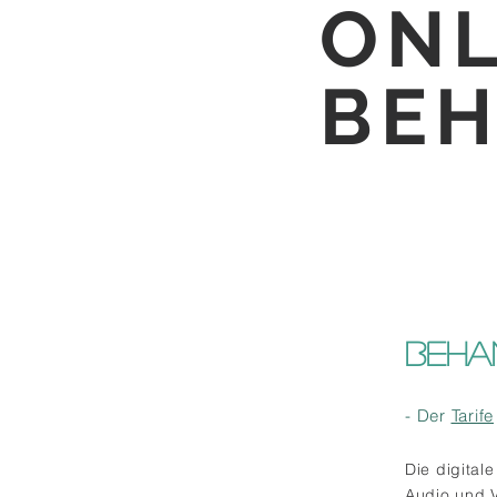
ONL
BE
BEHAN
- Der
Tarife
Die digital
Audio und 